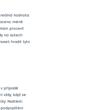
o reálná hodnota.
yplaceno méně
ítkám procent
ody na autech
useli hradit tyto
 v případě
í vždy, když se
tky. Naštěstí
 podpojištění