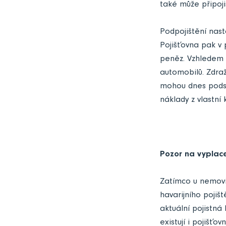
také může připoji
Podpojištění nast
Pojišťovna pak v 
peněz. Vzhledem k
automobilů. Zdraž
mohou dnes podsta
náklady z vlastní
Pozor na vyplace
Zatímco u nemovit
havarijního pojiš
aktuální pojistná
existují i pojišť