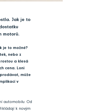
tla. Jak je to
dostatku
h motorů.
k je to možné?
tek, nebo z
rostou a klesá
ch cena. Loni
a prodávat, může
mplikací v
ení automobilu. Od
řikládají k novým