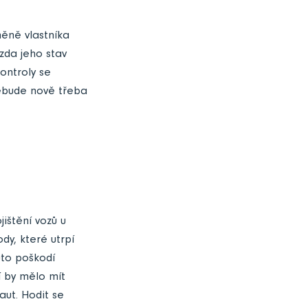
měně vlastníka
 zda jeho stav
ontroly se
nebude nově třeba
ištění vozů u
ody, které utrpí
uto poškodí
í by mělo mít
 aut. Hodit se