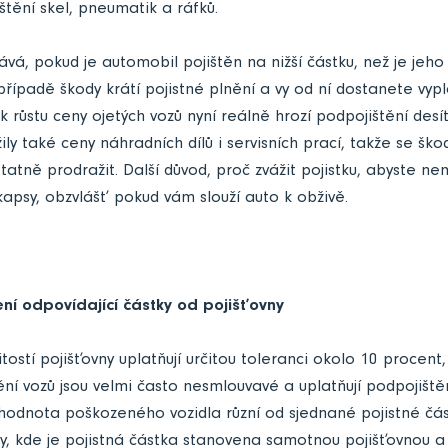
štění skel, pneumatik a ráfků.
ává, pokud je automobil pojištěn na nižší částku, než je jeh
případě škody krátí pojistné plnění a vy od ní dostanete v
 růstu ceny ojetých vozů nyní reálně hrozí podpojištění des
ily také ceny náhradních dílů i servisních prací, takže se šk
tně prodražit. Další důvod, proč zvážit pojistku, abyste nem
 kapsy, obzvlášť pokud vám slouží auto k obživě.
ní odpovídající částky od pojišťovny
ostí pojišťovny uplatňují určitou toleranci okolo 10 procent,
tění vozů jsou velmi často nesmlouvavé a uplatňují podpojištěn
 hodnota poškozeného vozidla různí od sjednané pojistné čás
ovny, kde je pojistná částka stanovena samotnou pojišťovnou a