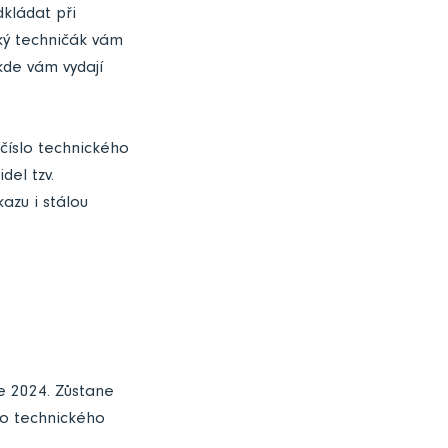
dkládat při
lký techničák vám
kde vám vydají
 číslo technického
del tzv.
azu i stálou
e 2024. Zůstane
ho technického