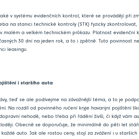
aké v systému evidenčních kontrol, které se provádějí při z
řeba na stanici technické kontroly (STK) fyzicky zkontrolovat,
v malém a velkém technickém průkazu. Platnost evidenční k
časných 30 dní na jeden rok, a to i zpětně. Tuto povinnost 
ci leasingu.
ištění i staršího auta
ávy, teď se ale podívejme na závažnější téma, a to je podpoj
ění. Na rozdíl od povinného ručení kryje havarijní pojištění šk
i dopravní nehodě, nebo třeba při řádění živlů, či když vám a
oději. Obecně se doporučuje, že minimálně do pěti let stář
í každé auto. Jak ale rostou ceny, stojí za zvážení i u starších