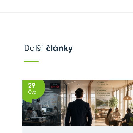
Další
články
29
Čvc