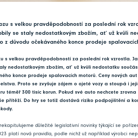
zu s velkou pravděpodobností za poslední rok vzros
ily se staly nedostatkovým zbožím, ať už kvůli ne
bo z důvodu očekávaného konce prodeje spalovacíc
 s velkou pravděpodobností za poslední rok vzrostla. Ja
aly nedostatkovým zbožím, ať už kvůli nedostatku součás
ého konce prodeje spalovacích motorů. Ceny nových aut 
elstva. Proto se zvyšuje zájem o ojeté vozy a stoupá i jeji
u téměř 300 tisíc korun. Pokud své auto nechcete zrovn
še přítěží. Do hry se totiž dostává riziko podpojištění a ko
škody.
rekapitulujeme důležité legislativní novinky týkající se poříz
23 platí nová pravidla, podle nichž už například výrobci nep