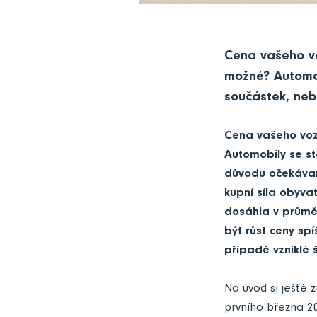
Cena vašeho vo
možné? Automob
součástek, ne
Cena vašeho vozu
Automobily se st
důvodu očekávan
kupní síla obyvat
dosáhla v průměr
být růst ceny spí
případě vzniklé 
Na úvod si ještě z
prvního března 20