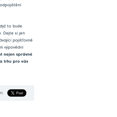
odpojištění
když to bude
. Dejte si jen
vající pojišťovně
li výpovědní
at nejen správné
a trhu pro vás
ej: