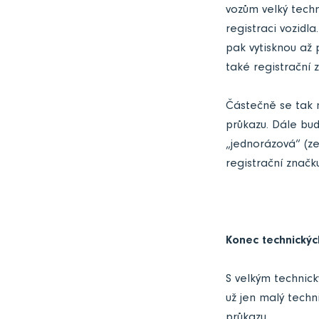
vozům velký techn
registraci vozidl
pak vytisknou až 
také registrační 
Částečně se tak m
průkazu. Dále bud
„jednorázová“ (z
registrační značk
Konec technický
S velkým technic
už jen malý techn
průkazu.