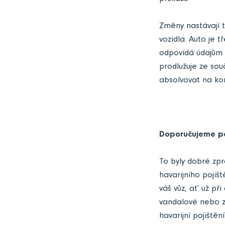
Změny nastávají t
vozidla. Auto je t
odpovídá údajům 
prodlužuje ze sou
absolvovat na kon
Doporučujeme poj
To byly dobré zpr
havarijního pojišt
váš vůz, ať už př
vandalové nebo zl
havarijní pojištěn