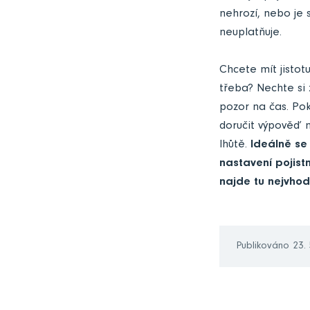
nehrozí, nebo je 
neuplatňuje.
Chcete mít jistot
třeba? Nechte si z
pozor na čas. Pok
doručit výpověď n
lhůtě.
Ideálně se
nastavení pojist
najde tu nejvho
Publikováno 23.