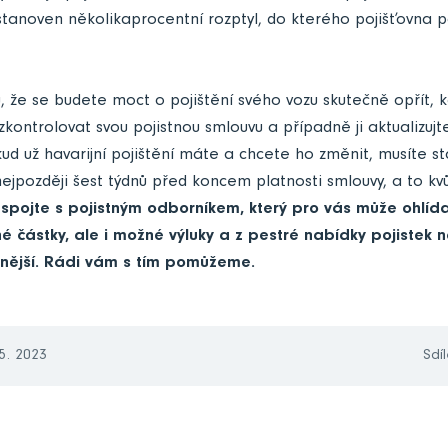
stanoven několikaprocentní rozptyl, do kterého pojišťovna p
u, že se budete moct o pojištění svého vozu skutečně opřít, 
kontrolovat svou pojistnou smlouvu a případně ji aktualizujte
ud už havarijní pojištění máte a chcete ho změnit, musíte stá
ejpozději šest týdnů před koncem platnosti smlouvy, a to kvů
 spojte s pojistným odborníkem, který pro vás může ohlíd
né částky, ale i možné výluky a z pestré nabídky pojistek n
dnější. Rádi vám s tím pomůžeme.
 5. 2023
Sdíl