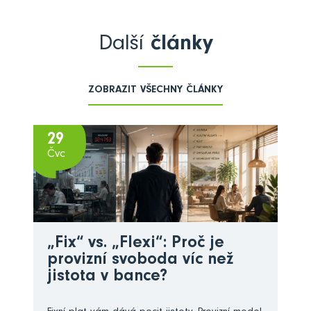
Další
články
ZOBRAZIT VŠECHNY ČLÁNKY
29
Čvc
„Fix“ vs. „Flexi“: Proč je
provizní svoboda víc než
jistota v bance?