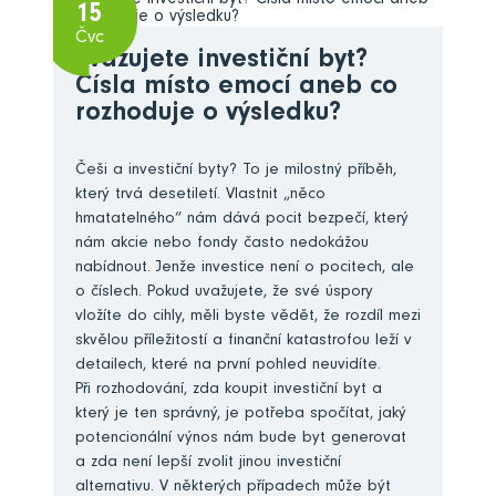
15
Čvc
Zvažujete investiční byt?
Čísla místo emocí aneb co
rozhoduje o výsledku?
Češi a investiční byty? To je milostný příběh,
který trvá desetiletí. Vlastnit „něco
hmatatelného“ nám dává pocit bezpečí, který
nám akcie nebo fondy často nedokážou
nabídnout. Jenže investice není o pocitech, ale
o číslech. Pokud uvažujete, že své úspory
vložíte do cihly, měli byste vědět, že rozdíl mezi
skvělou příležitostí a finanční katastrofou leží v
detailech, které na první pohled neuvidíte.
Při rozhodování, zda koupit investiční byt a
který je ten správný, je potřeba spočítat, jaký
potencionální výnos nám bude byt generovat
a zda není lepší zvolit jinou investiční
alternativu. V některých případech může být