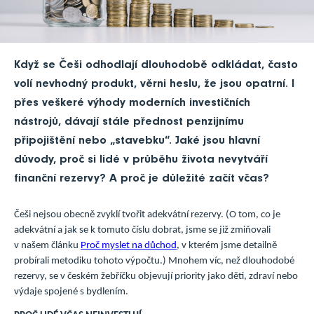
Když se Češi odhodlají dlouhodobě odkládat, často
volí nevhodný produkt, věrni heslu, že jsou opatrní. I
přes veškeré výhody moderních investičních
nástrojů, dávají stále přednost penzijnímu
připojištění nebo „stavebku“. Jaké jsou hlavní
důvody, proč si lidé v průběhu života nevytváří
finanční rezervy? A proč je důležité začít včas?
Češi nejsou obecně zvyklí tvořit adekvátní rezervy. (O tom, co je
adekvátní a jak se k tomuto číslu dobrat, jsme se již zmiňovali
v našem článku
Proč myslet na důchod
, v kterém jsme detailně
probírali metodiku tohoto výpočtu.) Mnohem víc, než dlouhodobé
rezervy, se v českém žebříčku objevují priority jako děti, zdraví nebo
výdaje spojené s bydlením.