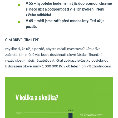
V 55 – hypotéku budeme mít již doplacenou, chceme
si něco užít a podpořit děti v jejich bydlení. Není
z čeho odkládat.
V 65 – měli jsme začít před mnoha lety. Teď už je
pozdě.
ČÍM DŘÍVE, TÍM LÉPE
Myslíte si, že už je pozdě, abyste začali investovat? Čím dříve
začnete, tím méně vás bude dosáhnutí cílové částky (finanční
nezávislosti) měsíčně zatěžovat. Graf zobrazuje částku potřebnou
k dosažení cílové sumy 1 000 000 Kč v 60 letech při 7% zhodnocení.