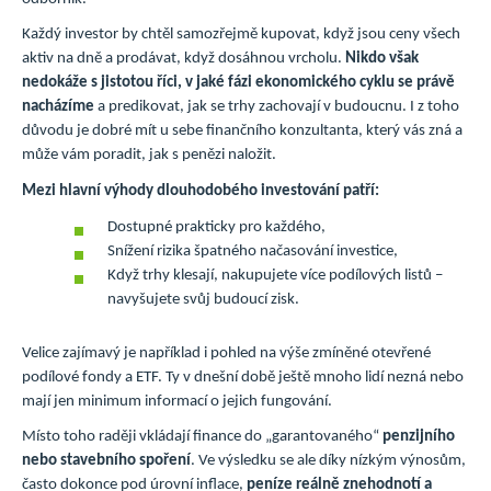
Každý investor by chtěl samozřejmě kupovat, když jsou ceny všech
aktiv na dně a prodávat, když dosáhnou vrcholu.
Nikdo však
nedokáže s jistotou říci, v jaké fázi ekonomického cyklu se právě
nacházíme
a predikovat, jak se trhy zachovají v budoucnu. I z toho
důvodu je dobré mít u sebe finančního konzultanta, který vás zná a
může vám poradit, jak s penězi naložit.
Mezi hlavní výhody dlouhodobého investování patří:
Dostupné prakticky pro každého,
Snížení rizika špatného načasování investice,
Když trhy klesají, nakupujete více podílových listů –
navyšujete svůj budoucí zisk.
Velice zajímavý je například i pohled na výše zmíněné otevřené
podílové fondy a ETF. Ty v dnešní době ještě mnoho lidí nezná nebo
mají jen minimum informací o jejich fungování.
Místo toho raději vkládají finance do „garantovaného“
penzijního
nebo stavebního spoření
. Ve výsledku se ale díky nízkým výnosům,
často dokonce pod úrovní inflace,
peníze reálně znehodnotí a