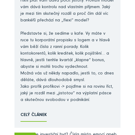
Fixní plat vám dává pocit jistoty. Provizní model
vám dává kontrolu nad vlastním příjmem. Jaký
je mezi tím skutečný rozdíl a proč čím dál víc
bankéřů přechází na „flexi“ model?
Představte si, že sedíme u kafe. Vy máte v
ruce tu korporátní propisku s logem a v hlavě
vám běží čísla z ranní porady. Kolik
kontokorentů, kolik kreditek, kolik pojištění… a
hlavně, jestli tenhle kvartál „klapne“ bonus,
abyste si mohli trochu vydechnout.
Možná vás už někdy napadlo, jestli to, co dnes
děláte, dává dlouhodobě smysl.
Jako profík profíkovi -> pojďme si na rovinu říct,
jaký je rozdíl mezi „jistotou“ na výplatní pásce
a skutečnou svobodou v podnikání.
CELÝ ČLÁNEK