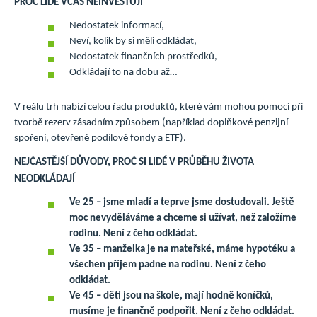
PROČ LIDÉ VČAS NEINVESTUJÍ
Nedostatek informací,
Neví, kolik by si měli odkládat,
Nedostatek finančních prostředků,
Odkládají to na dobu až…
V reálu trh nabízí celou řadu produktů, které vám mohou pomoci při
tvorbě rezerv zásadním způsobem (například doplňkové penzijní
spoření, otevřené podílové fondy a ETF).
NEJČASTĚJŠÍ DŮVODY, PROČ SI LIDÉ V PRŮBĚHU ŽIVOTA
NEODKLÁDAJÍ
Ve 25 – jsme mladí a teprve jsme dostudovali. Ještě
moc nevyděláváme a chceme si užívat, než založíme
rodinu. Není z čeho odkládat.
Ve 35 – manželka je na mateřské, máme hypotéku a
všechen příjem padne na rodinu. Není z čeho
odkládat.
Ve 45 – děti jsou na škole, mají hodně koníčků,
musíme je finančně podpořit. Není z čeho odkládat.