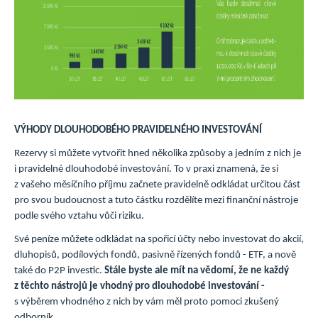
VÝHODY DLOUHODOBÉHO PRAVIDELNÉHO INVESTOVÁNÍ
Rezervy si můžete vytvořit hned několika způsoby a jedním z nich je
i pravidelné dlouhodobé investování. To v praxi znamená, že si
z vašeho měsíčního příjmu začnete pravidelně odkládat určitou část
pro svou budoucnost a tuto částku rozdělíte mezi finanční nástroje
podle svého vztahu vůči riziku.
Své peníze můžete odkládat na spořicí účty nebo investovat do akcií,
dluhopisů, podílových fondů, pasivně řízených fondů - ETF, a nově
také do P2P investic.
Stále byste ale mít na vědomí, že ne každý
z těchto nástrojů je vhodný pro dlouhodobé investování -
s výběrem vhodného z nich by vám měl proto pomoci zkušený
odborník.