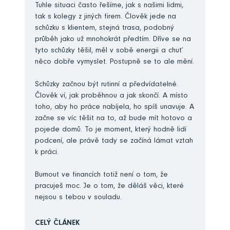
Tuhle situaci často řešíme, jak s našimi lidmi,
tak s kolegy z jiných firem. Člověk jede na
schůzku s klientem, stejná trasa, podobný
průběh jako už mnohokrát předtím. Dříve se na
tyto schůzky těšil, měl v sobě energii a chuť
něco dobře vymyslet. Postupně se to ale mění.
Schůzky začnou být rutinní a předvídatelné.
Člověk ví, jak proběhnou a jak skončí. A místo
toho, aby ho práce nabíjela, ho spíš unavuje. A
začne se víc těšit na to, až bude mít hotovo a
pojede domů. To je moment, který hodně lidí
podcení, ale právě tady se začíná lámat vztah
k práci.
Burnout ve financích totiž není o tom, že
pracuješ moc. Je o tom, že děláš věci, které
nejsou s tebou v souladu.
CELÝ ČLÁNEK