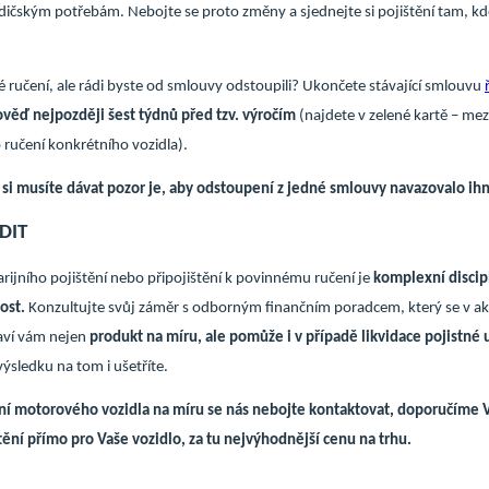
 řidičským potřebám. Nebojte se proto změny a sjednejte si pojištění tam, k
né ručení, ale rádi byste od smlouvy odstoupili? Ukončete stávající smlouvu
věď nejpozději šest týdnů před tzv. výročím
(najdete v zelené kartě – me
 ručení konkrétního vozidla).
u si musíte dávat pozor je, aby odstoupení z jedné smlouvy navazovalo ih
DIT
ijního pojištění nebo připojištění k povinnému ručení je
komplexní discipl
ost.
Konzultujte svůj záměr s odborným finančním poradcem, který se v ak
taví vám nejen
produkt na míru, ale pomůže i v případě likvidace pojistné 
 výsledku na tom i ušetříte.
ění motorového vozidla na míru se nás nebojte kontaktovat, doporučíme V
tění přímo pro Vaše vozidlo, za tu nejvýhodnější cenu na trhu.