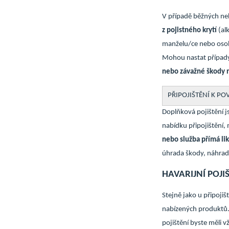
V případě běžných ne
z pojistného krytí
(al
manželu/ce nebo osobá
Mohou nastat případy
nebo závažné škody na
PŘIPOJIŠTĚNÍ K P
Doplňková pojištění j
nabídku připojištění, 
nebo služba přímá li
úhrada škody, náhradn
HAVARIJNÍ POJI
Stejně jako u připojiš
nabízených produktů.
pojištění byste měli 