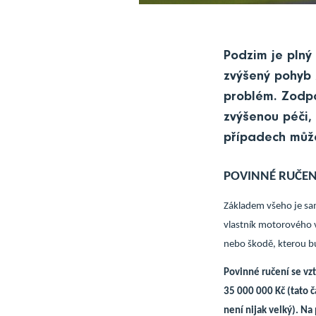
Podzim je plný 
zvýšený pohyb 
problém. Zodp
zvýšenou péči, 
případech může
POVINNÉ RUČEN
Základem všeho je sa
vlastník motorového v
nebo škodě, kterou bu
Povinné ručení se vzt
35 000 000 Kč (tato č
není nijak velký). Na 