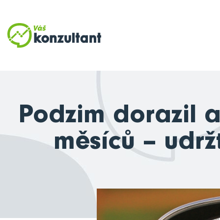
Podzim dorazil a
měsíců – udrž