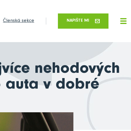
Členská sekce
NAPIŠTE MI
ejvíce nehodových
o auta v dobré