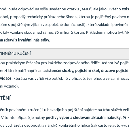
hod, bude odpověď na výše uvedenou otázku „ANO“, ale jako u všeho
exis
kohol, propadlý technický průkaz nebo škoda, kterou je pojištěný povinen
m s pojištěným žijícím ve společné domácnosti), které základní povinné r
, kdy vznikne škoda nad rámec 35 milionů korun. Příkladem mohou být
hr
 zdraví s trvalými následky.
OVINNÉMU RUČENÍ
sou praktickým řešením pro každého zodpovědného řidiče. Jednotlivé pojiš
mezi které patří například
asistenční služby, pojištění skel, úrazové pojiště
kvidace
, která za vás vyřídí vše potřebné v případě, že nehodu vy sami neza
í vozidlo).
ŠTĚNÍ
tění k povinnému ručení, i u havarijního pojištění najdete na trhu služeb ve
 V tomto případě je nutný
pečlivý výběr a sledování aktuální nabídky
. Při
vždy vycházet z osobnosti a nároků konkrétního řidiče (jak často je auto vyu