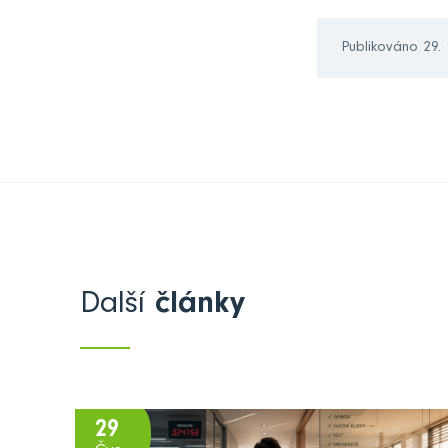
Publikováno 29.
Další
články
29