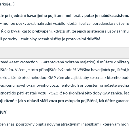
parkuje…)
ste
při sjednání havarijního pojištění měli brát v potaz je nabídka asisten
é – mohou poskytovat náhradní vozidlo, dodání paliva, poradenské služby 
Řidiči bývají často překvapení, když zjistí, že jejich asistenční služby zahrnu
li poruchy – znát plný rozsah služby je proto velmi důležité.
nteed Asset Protection – Garantovaná ochrana majetku) si můžete v někter
ištěním. V čem je toto připojištění výhodně? Většina havarijních pojištění 
ozidla těsně před nehodou. GAP vám ale zajistí, aby se cena, z kterého bu
vací cenu nového/zánovního vozu. Tento druh připojištění si můžete sjedna
latností do pěti let stáří vozu. POZOR! Po skončení této doby GAP zaniká.
Je
í různě – jak v oblasti stáří vozu pro vstup do pojištění, tak délce garanc
ĚNY
den snaží pojišťovny přijít s novými atraktivními nabídkami, které vám moho