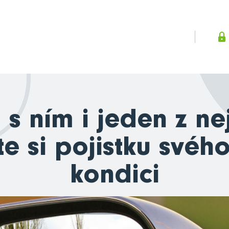
 s ním i jeden z n
te si pojistku svéh
kondici