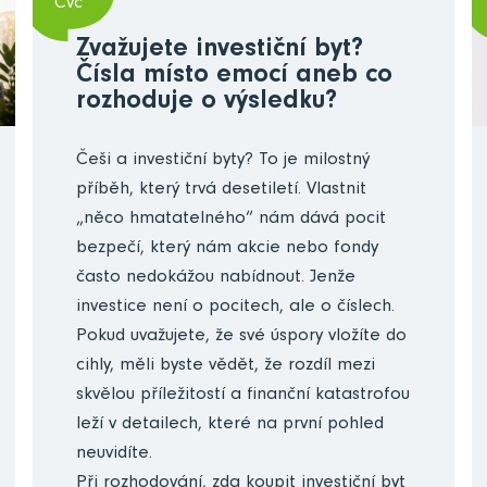
Čvc
Zvažujete investiční byt?
Čísla místo emocí aneb co
rozhoduje o výsledku?
Češi a investiční byty? To je milostný
příběh, který trvá desetiletí. Vlastnit
„něco hmatatelného“ nám dává pocit
bezpečí, který nám akcie nebo fondy
často nedokážou nabídnout. Jenže
investice není o pocitech, ale o číslech.
Pokud uvažujete, že své úspory vložíte do
cihly, měli byste vědět, že rozdíl mezi
skvělou příležitostí a finanční katastrofou
leží v detailech, které na první pohled
neuvidíte.
Při rozhodování, zda koupit investiční byt