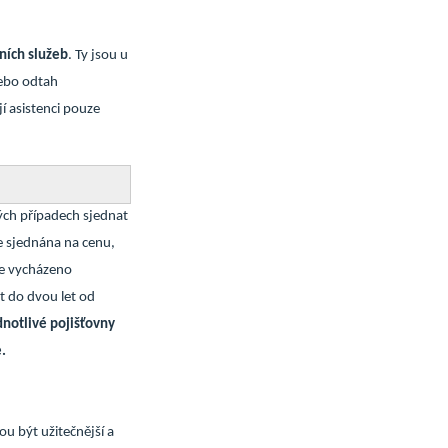
čních služeb
. Ty jsou u
nebo odtah
jí asistenci pouze
ých případech sjednat
je sjednána na cenu,
de vycházeno
t do dvou let od
dnotlivé pojišťovny
e.
u být užitečnější a