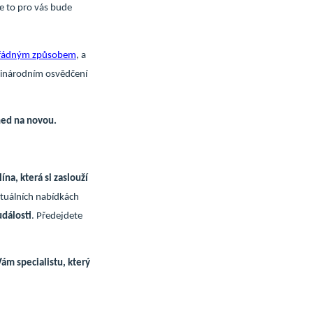
de to pro vás bude
řádným způsobem
, a
zinárodním osvědčení
ned na novou.
ína, která si zaslouží
tuálních nabídkách
události
. Předejdete
ám specialistu, který