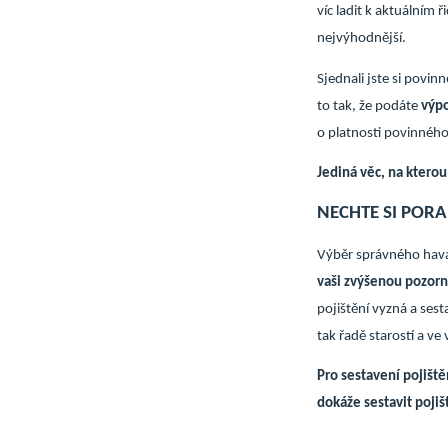
víc ladit k aktuálním
nejvýhodnější.
Sjednali jste si povin
to tak, že podáte
výpo
o platnosti povinného
Jediná věc, na ktero
NECHTE SI PORA
Výběr správného havar
vaši zvýšenou pozorn
pojištění vyzná a ses
tak řadě starostí a ve
Pro sestavení pojišt
dokáže sestavit pojiš