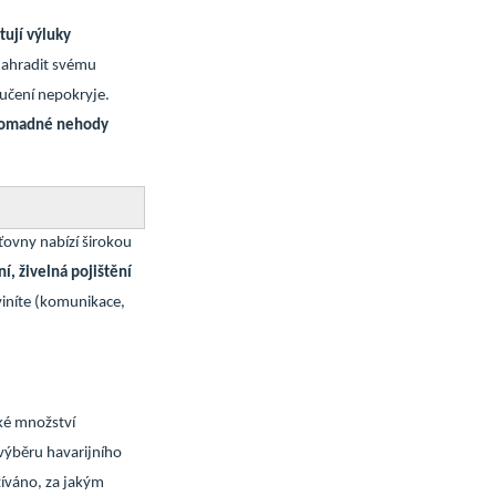
tují výluky
 nahradit svému
učení nepokryje.
omadné nehody
ťovny nabízí širokou
ní, živelná pojištění
viníte (komunikace,
lké množství
 výběru havarijního
žíváno, za jakým