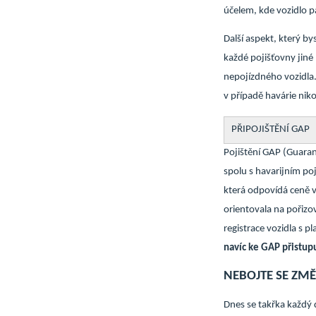
účelem, kde vozidlo 
Další aspekt, který by
každé pojišťovny jin
nepojízdného vozidla. 
v případě havárie niko
PŘIPOJIŠTĚNÍ GAP
Pojištění GAP (Guara
spolu s havarijním poj
která odpovídá ceně v
orientovala na pořizo
registrace vozidla s p
navíc ke GAP přistupuj
NEBOJTE SE ZM
Dnes se takřka každý 