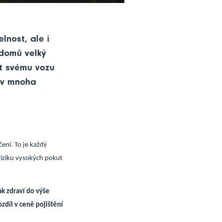
lnost, ale i
 domů velký
t svému vozu
m v mnoha
ení. To je každý
riziku vysokých pokut
ak zdraví do výše
ozdíl v ceně pojištění